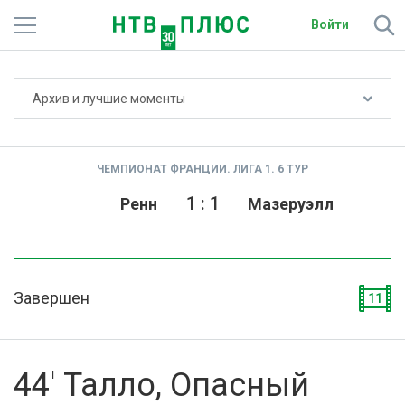
Войти
Не показывать счёт
Архив и лучшие моменты
Телеканалы
Фильмы и сериалы
ЧЕМПИОНАТ ФРАНЦИИ. ЛИГА 1. 6 ТУР
Спорт
1
:
1
Ренн
Мазеруэлл
Подписки
Радио
Завершен
11
Спутниковым абонентам
О сайте
44' Талло, Опасный