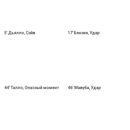
5' Дьялло, Сэйв
17' Бензия, Удар
44' Талло, Опасный момент
46' Мавуба, Удар