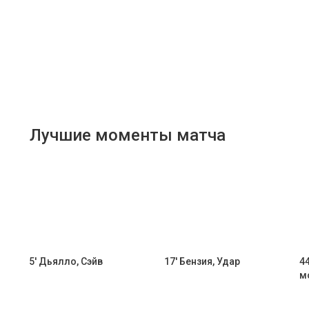
Лучшие моменты матча
5' Дьялло, Сэйв
17' Бензия, Удар
4
м