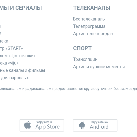
МЫ И СЕРИАЛЫ
ТЕЛЕКАНАЛЫ
Все телеканалы
ы
Телепрограмма
R
Архив телепередач
тека
СПОРТ
тр «START»
льм «Цветняшки»
Трансляции
ка «viju»
Архив и лучшие моменты
ные каналы и фильмы
для взрослых
леканалам и радиоканалам предоставляется круглосуточно и безвозмездн