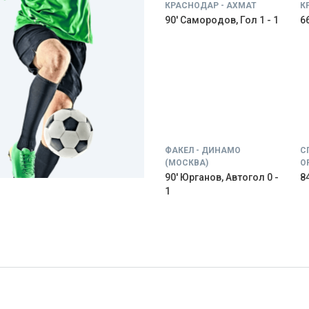
КРАСНОДАР - АХМАТ
К
90' Самородов, Гол 1 - 1
66
ФАКЕЛ - ДИНАМО
С
(МОСКВА)
О
90' Юрганов, Автогол 0 -
84
1