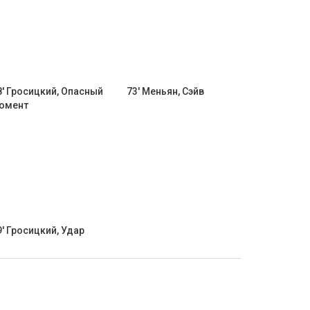
8' Гросицкий, Опасный
73' Меньян, Сэйв
омент
9' Гросицкий, Удар