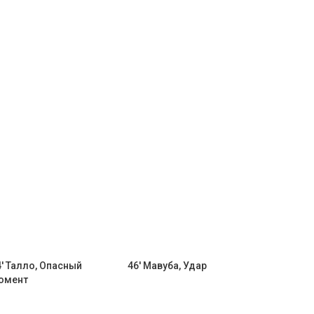
4' Талло, Опасный
46' Мавуба, Удар
омент