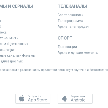
МЫ И СЕРИАЛЫ
ТЕЛЕКАНАЛЫ
Все телеканалы
ы
Телепрограмма
R
Архив телепередач
тека
СПОРТ
тр «START»
льм «Цветняшки»
Трансляции
ка «viju»
Архив и лучшие моменты
ные каналы и фильмы
для взрослых
леканалам и радиоканалам предоставляется круглосуточно и безвозмездн