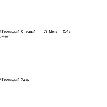
8' Гросицкий, Опасный
73' Меньян, Сэйв
омент
9' Гросицкий, Удар