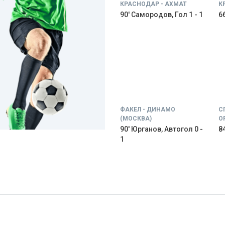
КРАСНОДАР - АХМАТ
К
90' Самородов, Гол 1 - 1
66
ФАКЕЛ - ДИНАМО
С
(МОСКВА)
О
90' Юрганов, Автогол 0 -
84
1