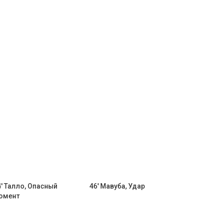
4' Талло, Опасный
46' Мавуба, Удар
омент