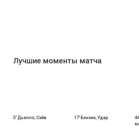
Лучшие моменты матча
5' Дьялло, Сэйв
17' Бензия, Удар
4
м