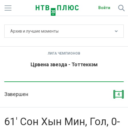
Войти
Не показывать счёт
Архив и лучшие моменты
Телеканалы
Фильмы и сериалы
ЛИГА ЧЕМПИОНОВ
Спорт
Црвена звезда - Тоттенхэм
Подписки
Радио
Завершен
4
Спутниковым абонентам
О сайте
61' Сон Хын Мин, Гол, 0-