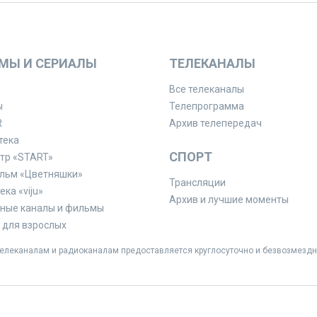
МЫ И СЕРИАЛЫ
ТЕЛЕКАНАЛЫ
Все телеканалы
ы
Телепрограмма
R
Архив телепередач
тека
СПОРТ
тр «START»
льм «Цветняшки»
Трансляции
ка «viju»
Архив и лучшие моменты
ные каналы и фильмы
для взрослых
леканалам и радиоканалам предоставляется круглосуточно и безвозмездн