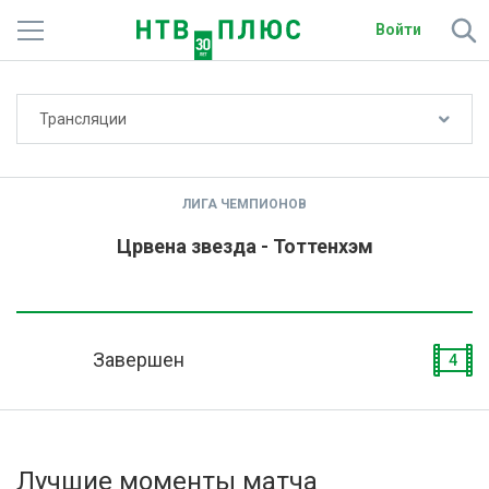
Войти
Не показывать счёт
Трансляции
Телеканалы
Фильмы и сериалы
ЛИГА ЧЕМПИОНОВ
Спорт
Црвена звезда - Тоттенхэм
Подписки
Радио
Завершен
4
Спутниковым абонентам
О сайте
Лучшие моменты матча