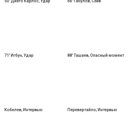
50' Диего Карлос, Удар
66' Габулов, Сэйв
71' Игбун, Удар
88' Ташаев, Опасный момент
Кобелев, Интервью
Перевертайло, Интервью