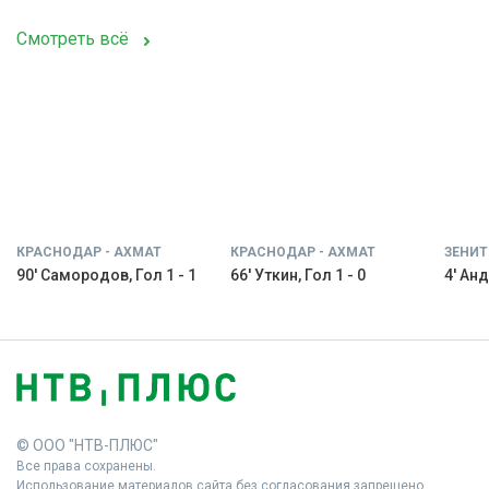
Смотреть всё
КРАСНОДАР - АХМАТ
КРАСНОДАР - АХМАТ
ЗЕНИТ
90' Самородов, Гол 1 - 1
66' Уткин, Гол 1 - 0
4' Анд
© ООО "НТВ-ПЛЮС"
Все права сохранены.
Использование материалов сайта без согласования запрещено.