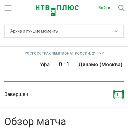
Войти
Не показывать счёт
Архив и лучшие моменты
Телеканалы
Фильмы и сериалы
РОСГОССТРАХ ЧЕМПИОНАТ РОССИИ. 21 ТУР
Спорт
0
:
1
Уфа
Динамо (Москва)
Подписки
Радио
Завершен
11
Спутниковым абонентам
О сайте
Обзор матча