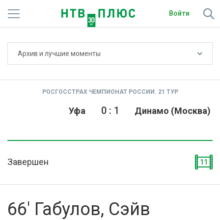
Войти
Не показывать счёт
Архив и лучшие моменты
Телеканалы
Фильмы и сериалы
РОСГОССТРАХ ЧЕМПИОНАТ РОССИИ. 21 ТУР
Спорт
0
:
1
Уфа
Динамо (Москва)
Подписки
Радио
Завершен
11
Спутниковым абонентам
О сайте
66' Габулов, Сэйв