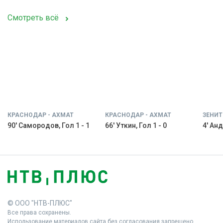
Смотреть всё
КРАСНОДАР - АХМАТ
КРАСНОДАР - АХМАТ
ЗЕНИТ
90' Самородов, Гол 1 - 1
66' Уткин, Гол 1 - 0
4' Анд
© ООО "НТВ-ПЛЮС"
Все права сохранены.
Использование материалов сайта без согласования запрещено.