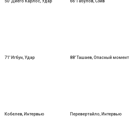
50' Диего Карлос, Удар
66' Габулов, Сэйв
71' Игбун, Удар
88' Ташаев, Опасный момент
Кобелев, Интервью
Перевертайло, Интервью