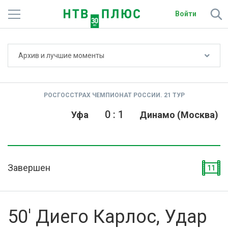
Войти
Не показывать счёт
Архив и лучшие моменты
Телеканалы
Фильмы и сериалы
РОСГОССТРАХ ЧЕМПИОНАТ РОССИИ. 21 ТУР
Спорт
0
:
1
Уфа
Динамо (Москва)
Подписки
Радио
Завершен
11
Спутниковым абонентам
О сайте
50' Диего Карлос, Удар