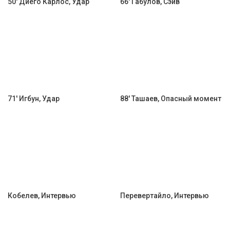
50' Диего Карлос, Удар
66' Габулов, Сэйв
71' Игбун, Удар
88' Ташаев, Опасный момент
Кобелев, Интервью
Перевертайло, Интервью