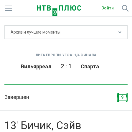
Войти
Не показывать счёт
Архив и лучшие моменты
Телеканалы
Фильмы и сериалы
ЛИГА ЕВРОПЫ УЕФА. 1/4 ФИНАЛА
Спорт
2
:
1
Вильярреал
Спарта
Подписки
Радио
Завершен
9
Спутниковым абонентам
О сайте
13' Бичик, Сэйв