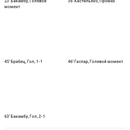
23' Бакамбу, Голевой
36' Кастильехо, Промах
момент
45' Брабец, Гол, 1-1
46' Гаспар, Голевой момент
63' Бакамбу, Гол, 2-1