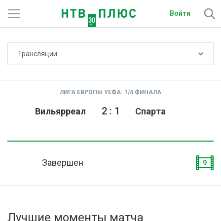
Войти
Не показывать счёт
Трансляции
Телеканалы
Фильмы и сериалы
ЛИГА ЕВРОПЫ УЕФА. 1/4 ФИНАЛА
Спорт
2
:
1
Вильярреал
Спарта
Подписки
Радио
Завершен
9
Спутниковым абонентам
О сайте
Лучшие моменты матча