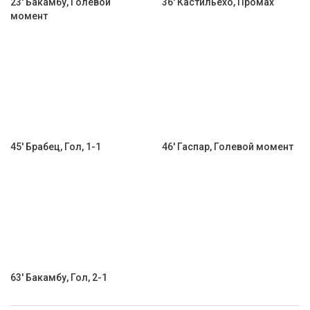
23' Бакамбу, Голевой
36' Кастильехо, Промах
момент
45' Брабец, Гол, 1-1
46' Гаспар, Голевой момент
63' Бакамбу, Гол, 2-1