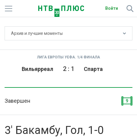
Войти
Не показывать счёт
Архив и лучшие моменты
Телеканалы
Фильмы и сериалы
ЛИГА ЕВРОПЫ УЕФА. 1/4 ФИНАЛА
Спорт
2
:
1
Вильярреал
Спарта
Подписки
Радио
Завершен
9
Спутниковым абонентам
О сайте
3' Бакамбу, Гол, 1-0