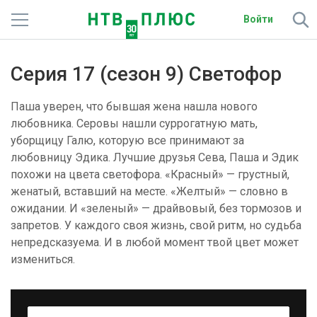
Войти
Телеканалы
Серия 17 (сезон 9) Светофор
Фильмы и сериалы
Паша уверен, что бывшая жена нашла нового
Спорт
любовника. Серовы нашли суррогатную мать,
уборщицу Галю, которую все принимают за
Подписки
любовницу Эдика. Лучшие друзья Сева, Паша и Эдик
похожи на цвета светофора. «Красный» — грустный,
Радио
женатый, вставший на месте. «Желтый» — словно в
ожидании. И «зеленый» — драйвовый, без тормозов и
Спутниковым абонентам
запретов. У каждого своя жизнь, свой ритм, но судьба
непредсказуема. И в любой момент твой цвет может
О сайте
измениться.
Активировать промокод