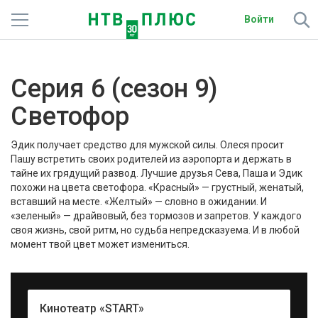
Войти
Телеканалы
Серия 6 (сезон 9)
Фильмы и сериалы
Светофор
Спорт
Эдик получает средство для мужской силы. Олеся просит
Подписки
Пашу встретить своих родителей из аэропорта и держать в
тайне их грядущий развод. Лучшие друзья Сева, Паша и Эдик
похожи на цвета светофора. «Красный» — грустный, женатый,
Радио
вставший на месте. «Желтый» — словно в ожидании. И
«зеленый» — драйвовый, без тормозов и запретов. У каждого
Спутниковым абонентам
своя жизнь, свой ритм, но судьба непредсказуема. И в любой
момент твой цвет может измениться.
О сайте
Активировать промокод
Кинотеатр «START»