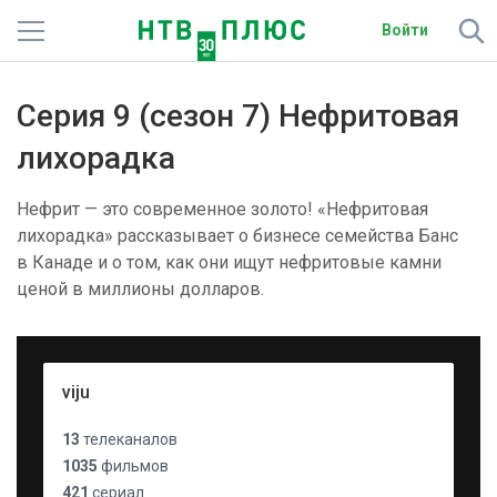
Войти
Телеканалы
Серия 9 (сезон 7) Нефритовая
Фильмы и сериалы
лихорадка
Спорт
Нефрит — это современное золото! «Нефритовая
лихорадка» рассказывает о бизнесе семейства Банс
Подписки
в Канаде и о том, как они ищут нефритовые камни
ценой в миллионы долларов.
Радио
Спутниковым абонентам
viju
О сайте
13
телеканалов
Активировать промокод
1035
фильмов
421
сериал