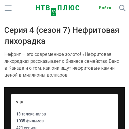
Войти
Телеканалы
Серия 4 (сезон 7) Нефритовая
Фильмы и сериалы
лихорадка
Спорт
Нефрит — это современное золото! «Нефритовая
лихорадка» рассказывает о бизнесе семейства Банс
Подписки
в Канаде и о том, как они ищут нефритовые камни
ценой в миллионы долларов.
Радио
Спутниковым абонентам
viju
О сайте
13
телеканалов
Активировать промокод
1035
фильмов
421
сериал