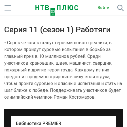
Войти
Телеканалы
Серия 11 (сезон 1) Работяги
Фильмы и сериалы
- Сорок человек станут героями нового реалити, в
Спорт
котором пройдут суровые испытания в борьбе за
главный приз в 10 миллионов рублей. Среди
Подписки
участников крановщик, швея, машинист, сварщик,
пожарный и другие герои труда. Каждому из них
Радио
предстоит продемонстрировать силу воли и духа,
чтобы пройти суровые и опасные испытания и стать на
Спутниковым абонентам
шаг ближе к победе. Поддерживать участников будет
олимпийский чемпион Роман Костомаров.
О сайте
Активировать промокод
Библиотека PREMIER