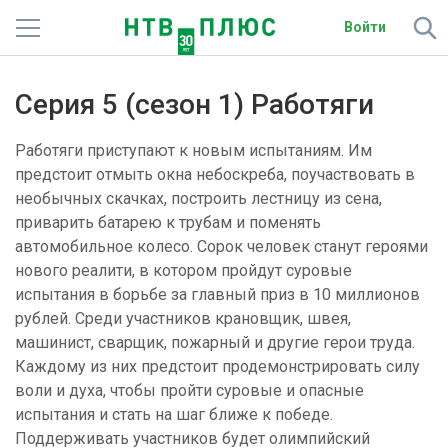
Войти
Телеканалы
Серия 5 (сезон 1) Работяги
Фильмы и сериалы
Работяги приступают к новым испытаниям. Им
Спорт
предстоит отмыть окна небоскреба, поучаствовать в
необычных скачках, построить лестницу из сена,
Подписки
приварить батарею к трубам и поменять
автомобильное колесо. Сорок человек станут героями
Радио
нового реалити, в котором пройдут суровые
испытания в борьбе за главный приз в 10 миллионов
Спутниковым абонентам
рублей. Среди участников крановщик, швея,
машинист, сварщик, пожарный и другие герои труда.
О сайте
Каждому из них предстоит продемонстрировать силу
воли и духа, чтобы пройти суровые и опасные
Активировать промокод
испытания и стать на шаг ближе к победе.
Поддерживать участников будет олимпийский