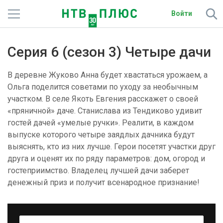
Войти
Телеканалы
Серия 6 (сезон 3) Четыре дачи
Фильмы и сериалы
В деревне Жуково Анна будет хвастаться урожаем, а
Спорт
Ольга поделится советами по уходу за необычным
участком. В селе Якоть Евгения расскажет о своей
Подписки
«пряничной» даче. Станислава из Тендиково удивит
гостей дачей «умелые ручки». Реалити, в каждом
Радио
выпуске которого четыре заядлых дачника будут
выяснять, кто из них лучше. Герои посетят участки друг
Спутниковым абонентам
друга и оценят их по ряду параметров: дом, огород и
гостеприимство. Владелец лучшей дачи заберет
О сайте
денежный приз и получит всенародное признание!
Активировать промокод