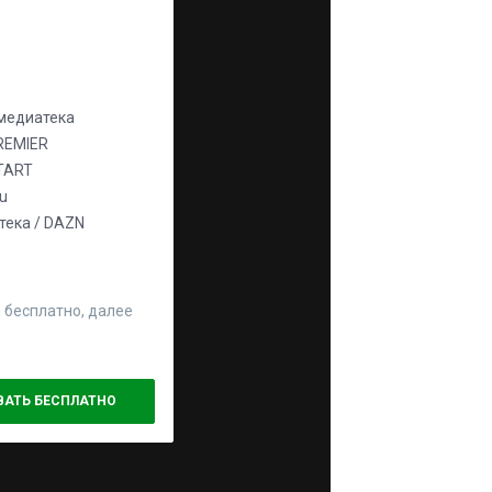
едиатека
REMIER
TART
ju
ека / DAZN
 бесплатно, далее
ВАТЬ БЕСПЛАТНО