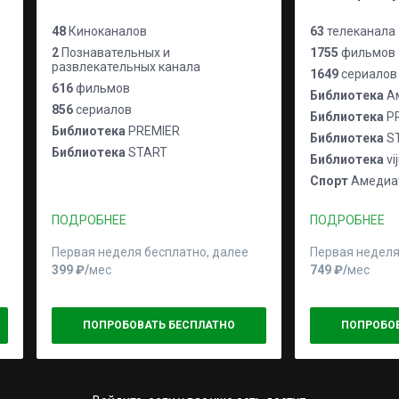
48
Киноканалов
63
телеканала
2
Познавательных и
1755
фильмов
развлекательных канала
1649
сериалов
616
фильмов
Библиотека
Ам
856
сериалов
Библиотека
P
Библиотека
PREMIER
Библиотека
S
Библиотека
START
Библиотека
vi
Спорт
Амедиат
ПОДРОБНЕЕ
ПОДРОБНЕЕ
Первая неделя бесплатно, далее
Первая неделя
399 ₽⁠/⁠
мес
749 ₽⁠/⁠
мес
ПОПРОБОВАТЬ БЕСПЛАТНО
ПОПРОБО