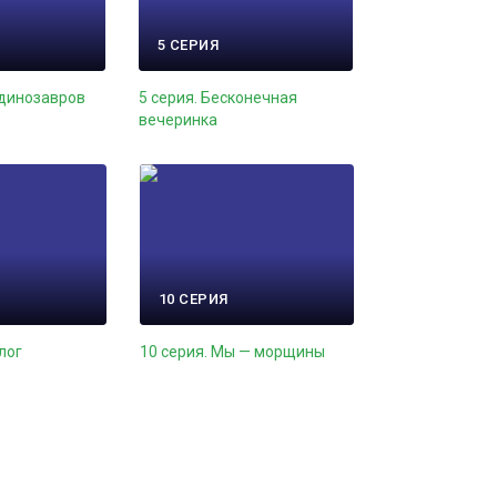
5 СЕРИЯ
 динозавров
5 серия. Бесконечная
вечеринка
10 СЕРИЯ
лог
10 серия. Мы — морщины