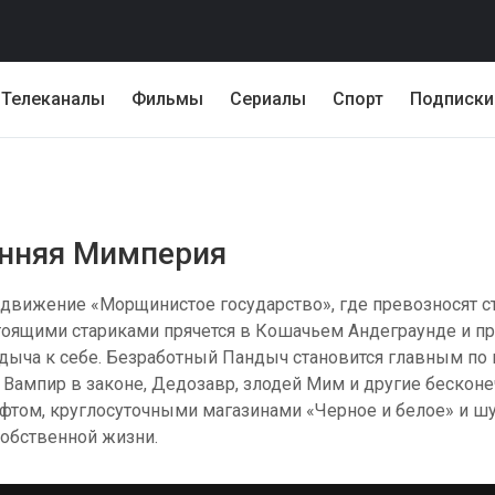
Телеканалы
Фильмы
Сериалы
Спорт
Подписки
ренняя Мимперия
вижение «Морщинистое государство», где превозносят ста
оящими стариками прячется в Кошачьем Андеграунде и пр
ыча к себе. Безработный Пандыч становится главным по 
Вампир в законе, Дедозавр, злодей Мим и другие бесконеч
фтом, круглосуточными магазинами «Черное и белое» и 
собственной жизни.