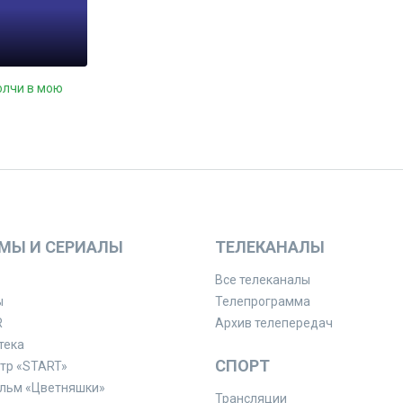
олчи в мою
МЫ И СЕРИАЛЫ
ТЕЛЕКАНАЛЫ
Все телеканалы
ы
Телепрограмма
R
Архив телепередач
тека
СПОРТ
тр «START»
льм «Цветняшки»
Трансляции