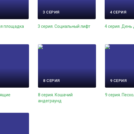
3 СЕРИЯ
4 СЕРИЯ
ая площадка
3 серия. Социальный лифт
4 серия. День
8 СЕРИЯ
9 СЕРИЯ
оящие
8 серия. Кошачий
9 серия. Песхо
андеграунд