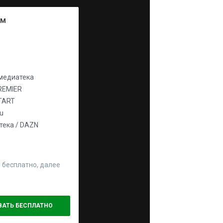
ум
едиатека
REMIER
TART
ju
ека / DAZN
 бесплатно, далее
ВАТЬ БЕСПЛАТНО