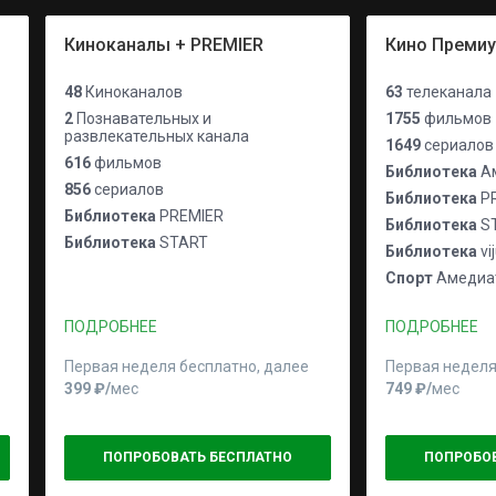
Киноканалы + PREMIER
Кино Преми
48
Киноканалов
63
телеканала
2
Познавательных и
1755
фильмов
развлекательных канала
1649
сериалов
616
фильмов
Библиотека
Ам
856
сериалов
Библиотека
P
Библиотека
PREMIER
Библиотека
S
Библиотека
START
Библиотека
vi
Спорт
Амедиат
ПОДРОБНЕЕ
ПОДРОБНЕЕ
Первая неделя бесплатно, далее
Первая неделя
399 ₽⁠/⁠
мес
749 ₽⁠/⁠
мес
ПОПРОБОВАТЬ БЕСПЛАТНО
ПОПРОБО