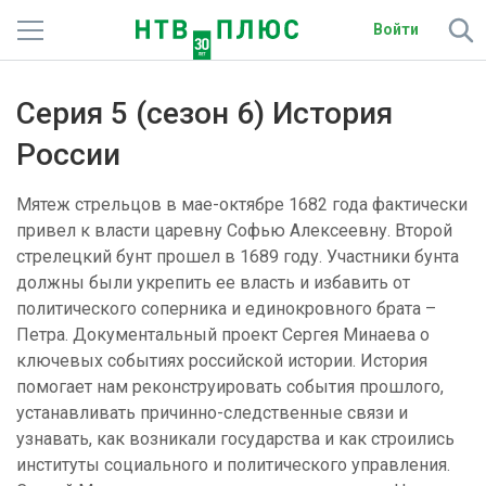
Войти
Телеканалы
Серия 5 (сезон 6) История
Фильмы и сериалы
России
Спорт
Мятеж стрельцов в мае-октябре 1682 года фактически
привел к власти царевну Софью Алексеевну. Второй
Подписки
стрелецкий бунт прошел в 1689 году. Участники бунта
должны были укрепить ее власть и избавить от
Радио
политического соперника и единокровного брата –
Петра. Документальный проект Сергея Минаева о
Спутниковым абонентам
ключевых событиях российской истории. История
помогает нам реконструировать события прошлого,
О сайте
устанавливать причинно-следственные связи и
узнавать, как возникали государства и как строились
Активировать промокод
институты социального и политического управления.