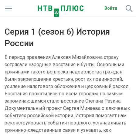
Войти
Телеканалы
Серия 1 (сезон 6) История
Фильмы и сериалы
России
Спорт
В период правления Алексея Михайловича страну
сотрясали народные восстания и бунты. Основными
Подписки
причинами такого всплеска недовольства граждан
были закрепощение крестьян, рост их повинностей,
Радио
усиление налогового обложения и церковный раскол.
Восстания прокатились по всем городам, но самым
Спутниковым абонентам
запоминающимся стало восстание Степана Разина.
Документальный проект Сергея Минаева о ключевых
О сайте
событиях российской истории. История помогает нам
реконструировать события прошлого, устанавливать
Активировать промокод
причинно-следственные связи и узнавать, как