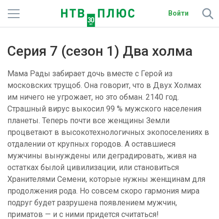
Войти
Телеканалы
Серия 7 (сезон 1) Два холма
Фильмы и сериалы
Мама Рады забирает дочь вместе с Герой из
Спорт
московских трущоб. Она говорит, что в Двух Холмах
им ничего не угрожает, но это обман. 2140 год.
Подписки
Страшный вирус выкосил 99 % мужского населения
планеты. Теперь почти все женщины Земли
Радио
процветают в высокотехнологичных экопоселениях в
отдалении от крупных городов. А оставшиеся
Спутниковым абонентам
мужчины вынуждены или деградировать, живя на
остатках былой цивилизации, или становиться
О сайте
Хранителями Семени, которые нужны женщинам для
продолжения рода. Но совсем скоро гармония мира
Активировать промокод
подруг будет разрушена появлением мужчин,
приматов — и с ними придется считаться!