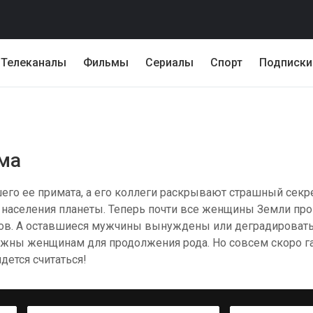
Телеканалы
Фильмы
Сериалы
Спорт
Подписки
лма
его ее примата, а его коллеги раскрывают страшный секре
 населения планеты. Теперь почти все женщины Земли пр
дов. А оставшиеся мужчины вынуждены или деградировать,
ужны женщинам для продолжения рода. Но совсем скоро г
дется считаться!