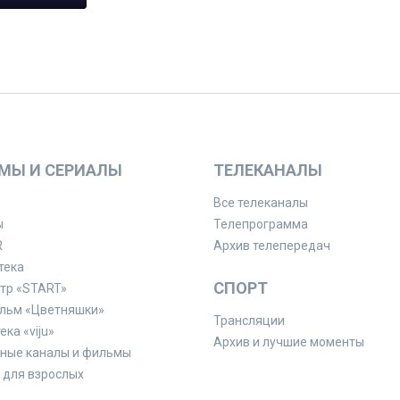
МЫ И СЕРИАЛЫ
ТЕЛЕКАНАЛЫ
Все телеканалы
ы
Телепрограмма
R
Архив телепередач
тека
СПОРТ
тр «START»
льм «Цветняшки»
Трансляции
ка «viju»
Архив и лучшие моменты
ные каналы и фильмы
для взрослых