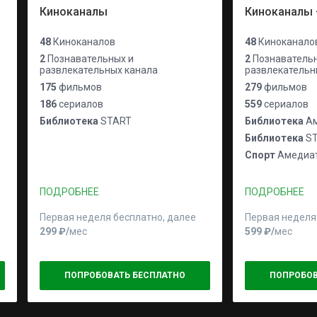
Киноканалы
Киноканалы 
48
Киноканалов
48
Киноканало
2
Познавательных и
2
Познавательн
развлекательных канала
развлекательн
175
фильмов
279
фильмов
186
сериалов
559
сериалов
Библиотека
START
Библиотека
Ам
Библиотека
ST
Спорт
Амедиат
ПОДРОБНЕЕ
ПОДРОБНЕЕ
Первая неделя бесплатно, далее
Первая неделя
299 ₽⁠/⁠
мес
599 ₽⁠/⁠
мес
ПОПРОБОВАТЬ БЕСПЛАТНО
ПОПРОБОВ