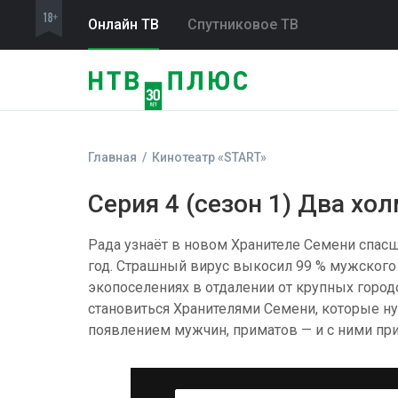
Онлайн ТВ
Спутниковое ТВ
Главная
Кинотеатр «START»
Серия 4 (сезон 1) Два хо
Рада узнаёт в новом Хранителе Семени спасш
год. Страшный вирус выкосил 99 % мужского
экопоселениях в отдалении от крупных горо
становиться Хранителями Семени, которые н
появлением мужчин, приматов — и с ними при