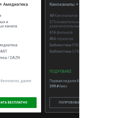
+ Амедиатека
Киноканалы + PREMIER
в
48
Киноканалов
ых и
2
Познавательных и
ых канала
развлекательных канала
616
фильмов
856
сериалов
едиатека
Библиотека
PREMIER
ART
Библиотека
START
ека / DAZN
ПОДРОБНЕЕ
 бесплатно, далее
Первая неделя бесплатно, далее
399 ₽⁠/⁠
мес
АТЬ БЕСПЛАТНО
ПОПРОБОВАТЬ БЕСПЛАТНО