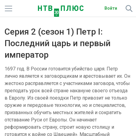
Войти
Телеканалы
Серия 2 (сезон 1) Петр I:
Фильмы и сериалы
Последний царь и первый
император
Спорт
Подписки
1697 год. В России готовится убийство царя. Петр
лично является к заговорщикам и арестовывает их. Он
Радио
жестоко расправляется с участниками заговора, чтобы
преподать урок всей стране накануне своего отъезда
Спутниковым абонентам
в Европу. Из своей поездки Петр привозит не только
оружие и передовые технологии, но и специалистов,
О сайте
призванных обучить местных жителей и сократить
отставание Руси от Европы. Он начинает
Активировать промокод
реформировать страну, строит новую столицу и
готовится к войне со Швецией». Масштабный