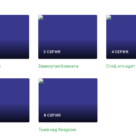
3 СЕРИЯ
4 СЕРИЯ
и
Замкнутая Комната
Стой, кто идёт
8 СЕРИЯ
л
Тьма над бездною