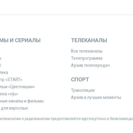
МЫ И СЕРИАЛЫ
ТЕЛЕКАНАЛЫ
Все телеканалы
ы
Телепрограмма
R
Архив телепередач
тека
СПОРТ
тр «START»
льм «Цветняшки»
Трансляции
ка «viju»
Архив и лучшие моменты
ные каналы и фильмы
для взрослых
леканалам и радиоканалам предоставляется круглосуточно и безвозмездн