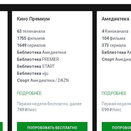
Кино Премиум
Амедиатека
63
телеканала
4
Киноканала
1755
фильмов
104
фильма
1649
сериалов
373
сериала
Библиотека
Амедиатека
Библиотека
Ам
Библиотека
PREMIER
Спорт
Амедиат
Библиотека
START
Библиотека
viju
Спорт
Амедиатека / DAZN
ПОДРОБНЕЕ
ПОДРОБНЕЕ
Первая неделя бесплатно, далее
Первая неделя
749 ₽⁠/⁠
мес
599 ₽⁠/⁠
мес
ПОПРОБОВАТЬ БЕСПЛАТНО
ПОПРОБО