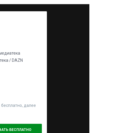
едиатека
ека / DAZN
 бесплатно, далее
ВАТЬ БЕСПЛАТНО