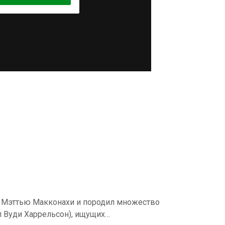
у Мэттью Макконахи и породил множество
л Вуди Харрельсон), ищущих…