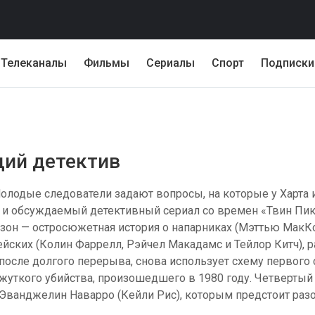
Телеканалы
Фильмы
Сериалы
Спорт
Подписки
щий детектив
Молодые следователи задают вопросы, на которые у Харта и
й и обсуждаемый детективный сериал со времен «Твин Пи
езон — остросюжетная история о напарниках (Мэттью МакК
ейских (Колин Фаррелл, Рэйчел Макадамс и Тейлор Китч), 
осле долгого перерыва, снова использует схему первого 
жуткого убийства, произошедшего в 1980 году. Четвертый
Эванджелин Наварро (Кейли Рис), которым предстоит разо