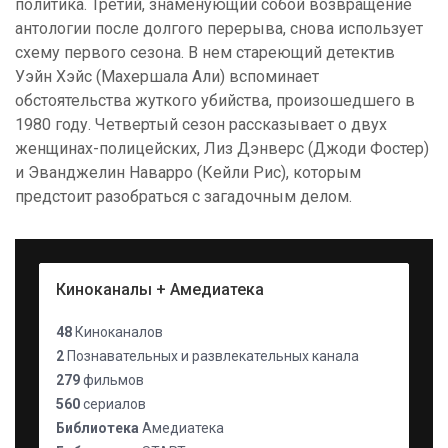
политика. Третий, знаменующий собой возвращение
антологии после долгого перерыва, снова использует
схему первого сезона. В нем стареющий детектив
Уэйн Хэйс (Махершала Али) вспоминает
обстоятельства жуткого убийства, произошедшего в
1980 году. Четвертый сезон рассказывает о двух
женщинах-полицейских, Лиз Дэнверс (Джоди Фостер)
и Эванджелин Наварро (Кейли Рис), которым
предстоит разобраться с загадочным делом.
Киноканалы + Амедиатека
48
Киноканалов
2
Познавательных и развлекательных канала
279
фильмов
560
сериалов
Библиотека
Амедиатека