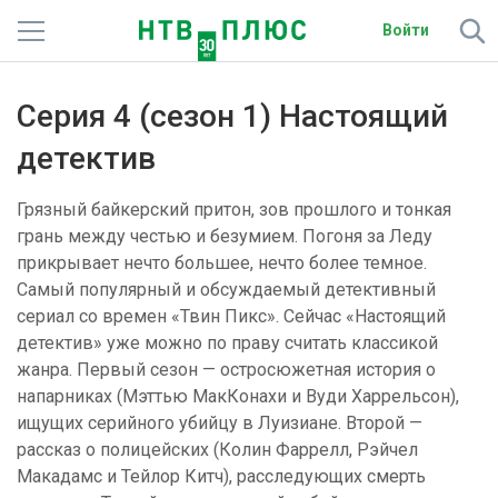
Войти
Телеканалы
Серия 4 (сезон 1) Настоящий
Фильмы и сериалы
детектив
Спорт
Грязный байкерский притон, зов прошлого и тонкая
грань между честью и безумием. Погоня за Леду
Подписки
прикрывает нечто большее, нечто более темное.
Самый популярный и обсуждаемый детективный
Радио
сериал со времен «Твин Пикс». Сейчас «Настоящий
детектив» уже можно по праву считать классикой
Спутниковым абонентам
жанра. Первый сезон — остросюжетная история о
напарниках (Мэттью МакКонахи и Вуди Харрельсон),
О сайте
ищущих серийного убийцу в Луизиане. Второй —
рассказ о полицейских (Колин Фаррелл, Рэйчел
Активировать промокод
Макадамс и Тейлор Китч), расследующих смерть