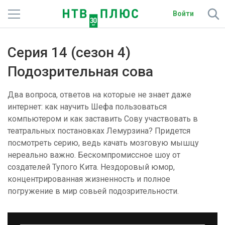
Войти
Телеканалы
Серия 14 (сезон 4)
Фильмы и сериалы
Подозрительная сова
Спорт
Два вопроса, ответов на которые не знает даже
интернет: как научить Шефа пользоваться
Подписки
компьютером и как заставить Сову участвовать в
театральных постановках Лемурзина? Придется
Радио
посмотреть серию, ведь качать мозговую мышцу
нереально важно. Бескомпромиссное шоу от
Спутниковым абонентам
создателей Тупого Кита. Нездоровый юмор,
концентрированная жизненность и полное
О сайте
погружение в мир совьей подозрительности.
Активировать промокод