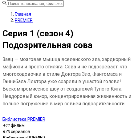
Главная
PREMIER
Серия 1 (сезон 4)
Подозрительная сова
Заяц — мозговая мышца вселенского зла, хардкорный
мафиози и просто стиляга. Сова и не подозревает, что
многоходовочки в стиле Доктора Зло, Фантомаса и
Ганнибала Лектора уже созрели в ушастой голове!
Бескомпромиссное шоу от создателей Тупого Кита.
Нездоровый юмор, концентрированная жизненность и
полное погружение в мир совьей подозрительности.
Библиотека PREMIER
К
441
фильм
4
670
сериалов
2
Библиотека
PREMIER
6