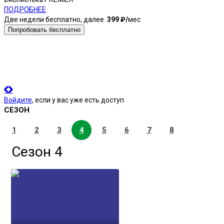
ПОДРОБНЕЕ
8
Две недели бесплатно, далее
399 ₽⁠/⁠
мес
Б
Б
Попробовать бесплатно
П
Войдите
, если у вас уже есть доступ
СЕЗОН
1
2
3
4
5
6
7
8
Сезон 4