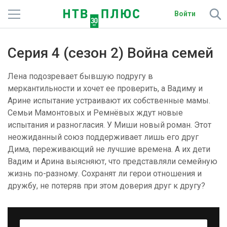
Войти
Телеканалы
Серия 4 (сезон 2) Война семей
Фильмы и сериалы
Лена подозревает бывшую подругу в
Спорт
меркантильности и хочет ее проверить, а Вадиму и
Арине испытание устраивают их собственные мамы.
Подписки
Семьи Мамонтовых и Ремнёвых ждут новые
испытания и разногласия. У Миши новый роман. Этот
Радио
неожиданный союз поддерживает лишь его друг
Дима, переживающий не лучшие времена. А их дети
Спутниковым абонентам
Вадим и Арина выясняют, что представляли семейную
жизнь по-разному. Сохранят ли герои отношения и
О сайте
дружбу, не потеряв при этом доверия друг к другу?
Активировать промокод