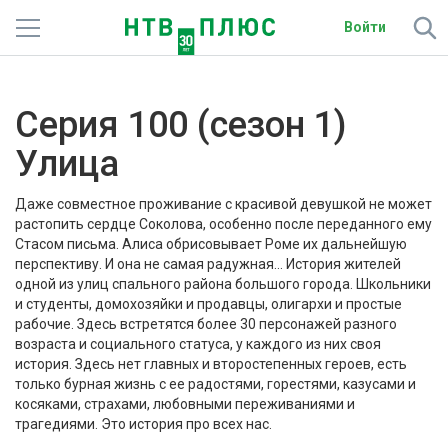
Войти
Телеканалы
Серия 100 (сезон 1)
Фильмы и сериалы
Улица
Спорт
Даже совместное проживание с красивой девушкой не может
Подписки
растопить сердце Соколова, особенно после переданного ему
Стасом письма. Алиса обрисовывает Роме их дальнейшую
перспективу. И она не самая радужная… История жителей
Радио
одной из улиц спального района большого города. Школьники
и студенты, домохозяйки и продавцы, олигархи и простые
Спутниковым абонентам
рабочие. Здесь встретятся более 30 персонажей разного
возраста и социального статуса, у каждого из них своя
О сайте
история. Здесь нет главных и второстепенных героев, есть
только бурная жизнь с ее радостями, горестями, казусами и
косяками, страхами, любовными переживаниями и
Активировать промокод
трагедиями. Это история про всех нас.