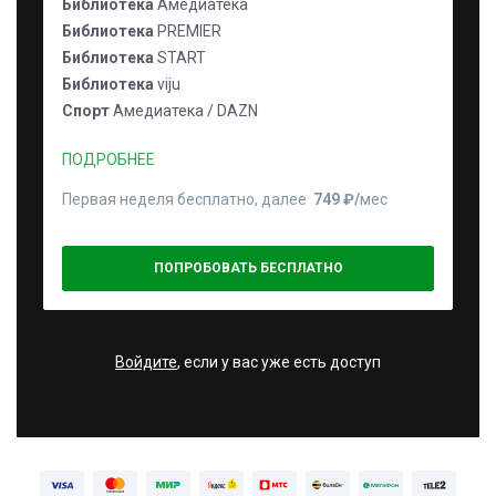
Библиотека
Амедиатека
Библиотека
PREMIER
Библиотека
START
Библиотека
viju
Спорт
Амедиатека / DAZN
ПОДРОБНЕЕ
Первая неделя бесплатно, далее
749 ₽⁠/⁠
мес
ПОПРОБОВАТЬ БЕСПЛАТНО
Войдите
, если у вас уже есть доступ