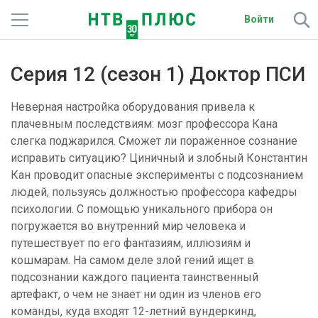
Войти
Телеканалы
Серия 12 (сезон 1) Доктор ПСИ
Фильмы и сериалы
Неверная настройка оборудования привела к
Спорт
плачевным последствиям: мозг профессора Кана
слегка поджарился. Сможет ли пораженное сознание
Подписки
исправить ситуацию? Циничный и злобный Константин
Кан проводит опасные эксперименты с подсознанием
Радио
людей, пользуясь должностью профессора кафедры
психологии. С помощью уникального прибора он
Спутниковым абонентам
погружается во внутренний мир человека и
путешествует по его фантазиям, иллюзиям и
О сайте
кошмарам. На самом деле злой гений ищет в
подсознании каждого пациента таинственный
Активировать промокод
артефакт, о чем не знает ни один из членов его
команды, куда входят 12-летний вундеркинд,