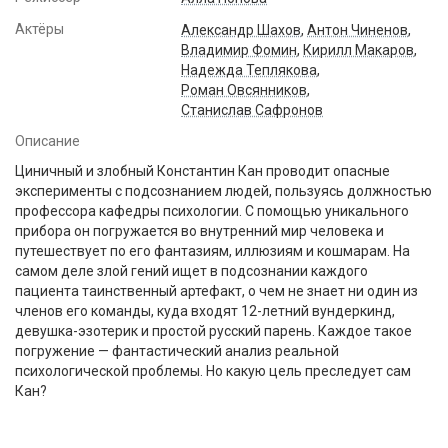
Актёры
Александр Шахов
,
Антон Чиненов
,
Владимир Фомин
,
Кирилл Макаров
,
Надежда Теплякова
,
Роман Овсянников
,
Станислав Сафронов
Описание
Циничный и злобный Константин Кан проводит опасные
эксперименты с подсознанием людей, пользуясь должностью
профессора кафедры психологии. С помощью уникального
прибора он погружается во внутренний мир человека и
путешествует по его фантазиям, иллюзиям и кошмарам. На
самом деле злой гений ищет в подсознании каждого
пациента таинственный артефакт, о чем не знает ни один из
членов его команды, куда входят 12-летний вундеркинд,
девушка-эзотерик и простой русский парень. Каждое такое
погружение — фантастический анализ реальной
психологической проблемы. Но какую цель преследует сам
Кан?