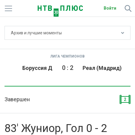
Войти
Не показывать счёт
Архив и лучшие моменты
Телеканалы
Фильмы и сериалы
ЛИГА ЧЕМПИОНОВ
Спорт
0
:
2
Боруссия Д
Реал (Мадрид)
Подписки
Радио
Завершен
2
Спутниковым абонентам
О сайте
83' Жуниор, Гол 0 - 2