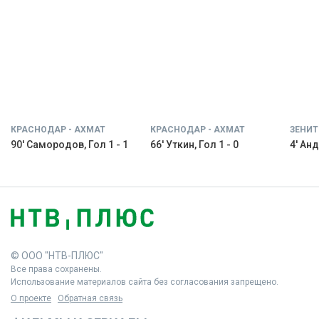
КРАСНОДАР - АХМАТ
КРАСНОДАР - АХМАТ
ЗЕНИТ
90' Самородов, Гол 1 - 1
66' Уткин, Гол 1 - 0
4' Анд
© ООО "НТВ-ПЛЮС"
Все права сохранены.
Использование материалов сайта без согласования запрещено.
О проекте
Обратная связь