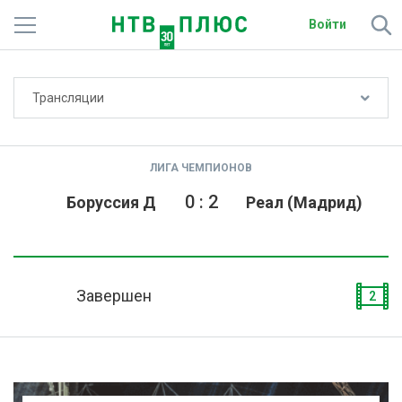
Войти
Не показывать счёт
Трансляции
Телеканалы
Фильмы и сериалы
ЛИГА ЧЕМПИОНОВ
Спорт
0
:
2
Боруссия Д
Реал (Мадрид)
Подписки
Радио
Завершен
2
Спутниковым абонентам
О сайте