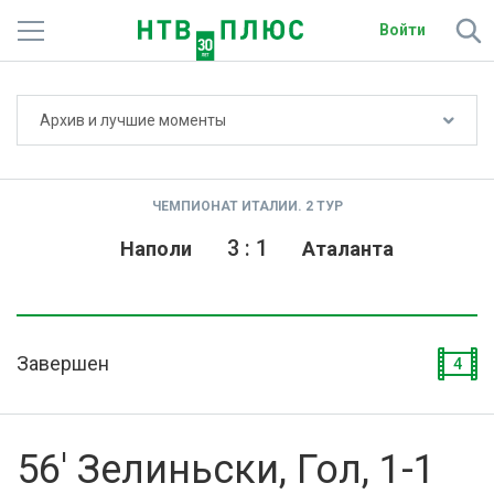
Войти
Не показывать счёт
Архив и лучшие моменты
Телеканалы
Фильмы и сериалы
ЧЕМПИОНАТ ИТАЛИИ. 2 ТУР
Спорт
3
:
1
Наполи
Аталанта
Подписки
Радио
Завершен
4
Спутниковым абонентам
О сайте
56' Зелиньски, Гол, 1-1