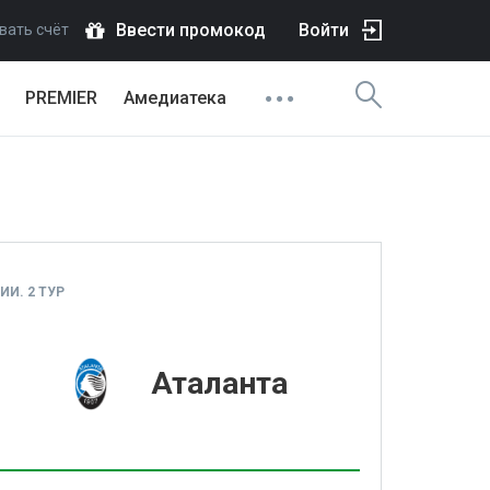
Ввести промокод
Войти
вать счёт
PREMIER
Амедиатека
И. 2 ТУР
1
Аталанта