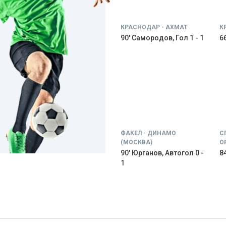
КРАСНОДАР - АХМАТ
К
90' Самородов, Гол 1 - 1
66
ФАКЕЛ - ДИНАМО
С
(МОСКВА)
О
90' Юрганов, Автогол 0 -
84
1