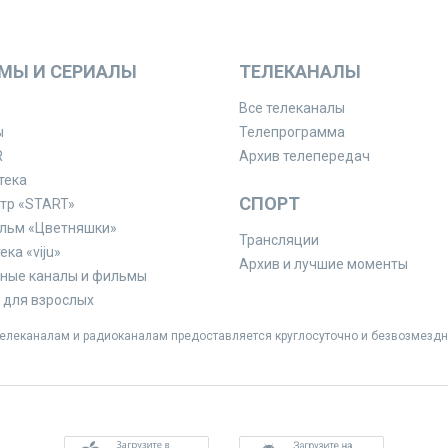
МЫ И СЕРИАЛЫ
ТЕЛЕКАНАЛЫ
Все телеканалы
ы
Телепрограмма
R
Архив телепередач
тека
СПОРТ
тр «START»
льм «Цветняшки»
Трансляции
ка «viju»
Архив и лучшие моменты
ные каналы и фильмы
для взрослых
леканалам и радиоканалам предоставляется круглосуточно и безвозмездн