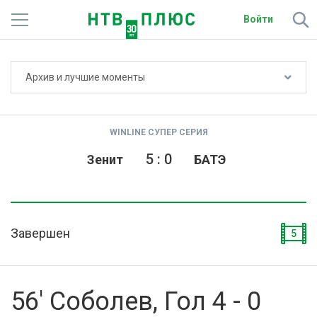
Войти
Не показывать счёт
Архив и лучшие моменты
Телеканалы
Фильмы и сериалы
WINLINE СУПЕР СЕРИЯ
Спорт
5
:
0
Зенит
БАТЭ
Подписки
Радио
Завершен
5
Спутниковым абонентам
О сайте
56' Соболев, Гол 4 - 0