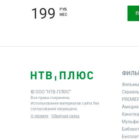
199
РУБ
П
МЕС
ФИЛЬ
Фильмы
© ООО "НТВ-ПЛЮС"
Сериал
Все права сохранены.
PREMIE
Использование материалов сайта без
Амедиа
согласования запрещено.
Кинотеа
О проекте
Обратная связь
Мульфи
Библиоте
Бесплат