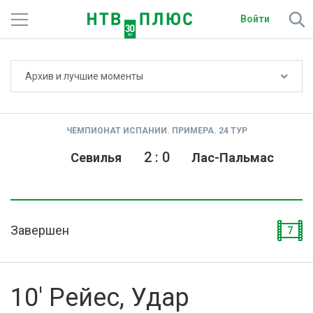
Войти
Не показывать счёт
Архив и лучшие моменты
Телеканалы
Фильмы и сериалы
ЧЕМПИОНАТ ИСПАНИИ. ПРИМЕРА. 24 ТУР
Спорт
2
:
0
Севилья
Лас-Пальмас
Подписки
Радио
Завершен
7
Спутниковым абонентам
О сайте
10' Рейес, Удар