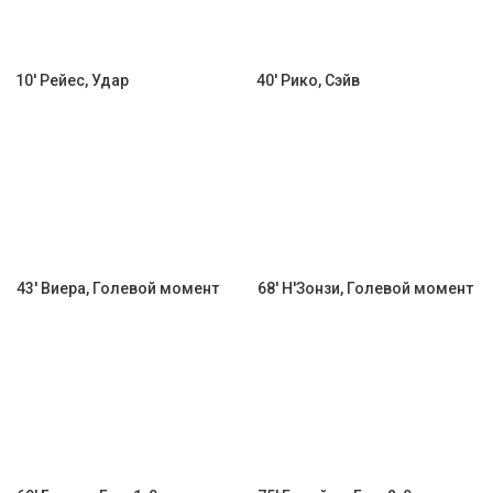
10' Рейес, Удар
40' Рико, Сэйв
43' Виера, Голевой момент
68' Н'Зонзи, Голевой момент