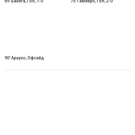
69' Банега, Гол, 1-0
75' Гамейро, Гол, 2-0
90' Араухо, Офсайд