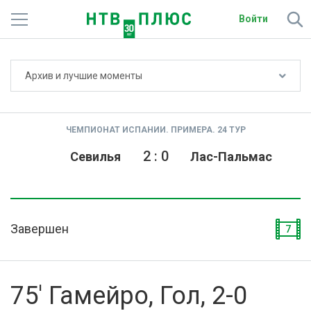
Войти
Не показывать счёт
Архив и лучшие моменты
Телеканалы
Фильмы и сериалы
ЧЕМПИОНАТ ИСПАНИИ. ПРИМЕРА. 24 ТУР
Спорт
2
:
0
Севилья
Лас-Пальмас
Подписки
Радио
Завершен
7
Спутниковым абонентам
О сайте
75' Гамейро, Гол, 2-0