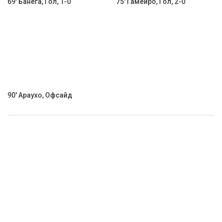
69' Банега, Гол, 1-0
75' Гамейро, Гол, 2-0
90' Араухо, Офсайд