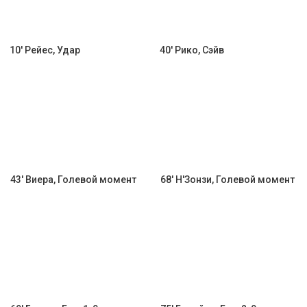
10' Рейес, Удар
40' Рико, Сэйв
43' Виера, Голевой момент
68' Н'Зонзи, Голевой момент