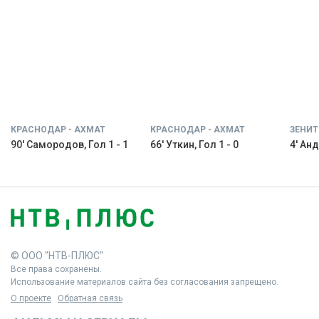
КРАСНОДАР - АХМАТ
КРАСНОДАР - АХМАТ
ЗЕНИТ
90' Самородов, Гол 1 - 1
66' Уткин, Гол 1 - 0
4' Анд
© ООО "НТВ-ПЛЮС"
Все права сохранены.
Использование материалов сайта без согласования запрещено.
О проекте
Обратная связь