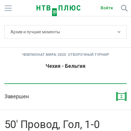
Войти
Не показывать счёт
Архив и лучшие моменты
Телеканалы
Фильмы и сериалы
ЧЕМПИОНАТ МИРА-2020. ОТБОРОЧНЫЙ ТУРНИР
Спорт
Чехия - Бельгия
Подписки
Радио
Завершен
2
Спутниковым абонентам
О сайте
50' Провод, Гол, 1-0