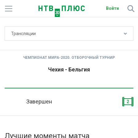
Войти
Не показывать счёт
Трансляции
Телеканалы
Фильмы и сериалы
ЧЕМПИОНАТ МИРА-2020. ОТБОРОЧНЫЙ ТУРНИР
Спорт
Чехия - Бельгия
Подписки
Радио
Завершен
2
Спутниковым абонентам
О сайте
Лучшие моменты матча