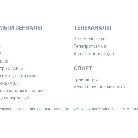
МЫ И СЕРИАЛЫ
ТЕЛЕКАНАЛЫ
Все телеканалы
ы
Телепрограмма
R
Архив телепередач
тека
СПОРТ
тр «START»
льм «Цветняшки»
Трансляции
ка «viju»
Архив и лучшие моменты
ные каналы и фильмы
для взрослых
леканалам и радиоканалам предоставляется круглосуточно и безвозмездн