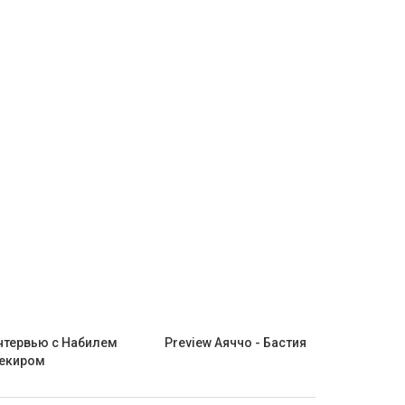
нтервью c Набилем
Preview Аяччо - Бастия
екиром