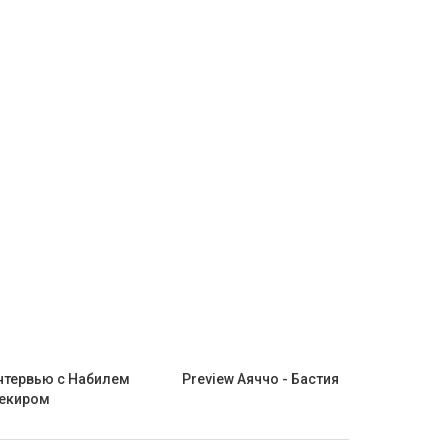
нтервью c Набилем
Preview Аяччо - Бастия
екиром