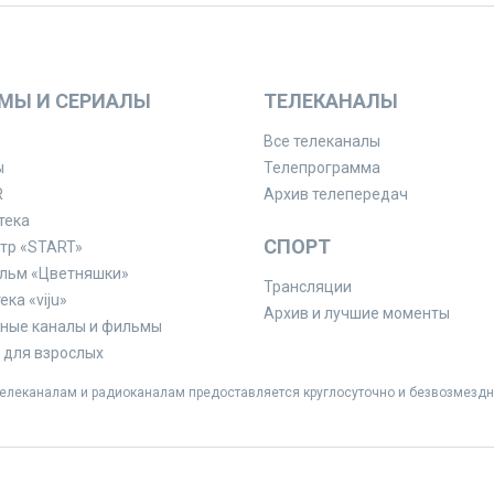
МЫ И СЕРИАЛЫ
ТЕЛЕКАНАЛЫ
Все телеканалы
ы
Телепрограмма
R
Архив телепередач
тека
СПОРТ
тр «START»
льм «Цветняшки»
Трансляции
ка «viju»
Архив и лучшие моменты
ные каналы и фильмы
для взрослых
леканалам и радиоканалам предоставляется круглосуточно и безвозмездн