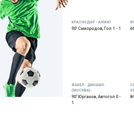
КРАСНОДАР - АХМАТ
К
90' Самородов, Гол 1 - 1
66
ФАКЕЛ - ДИНАМО
С
(МОСКВА)
О
90' Юрганов, Автогол 0 -
84
1