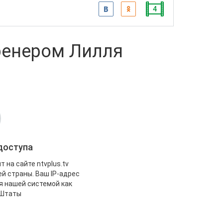
4
ренером Лилля