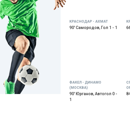
КРАСНОДАР - АХМАТ
К
90' Самородов, Гол 1 - 1
66
ФАКЕЛ - ДИНАМО
С
(МОСКВА)
О
90' Юрганов, Автогол 0 -
84
1