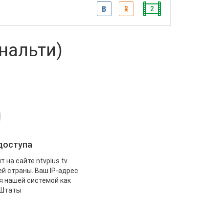
2
енальти)