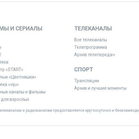
МЫ И СЕРИАЛЫ
ТЕЛЕКАНАЛЫ
Все телеканалы
ы
Телепрограмма
R
Архив телепередач
тека
СПОРТ
тр «START»
льм «Цветняшки»
Трансляции
ка «viju»
Архив и лучшие моменты
ные каналы и фильмы
для взрослых
леканалам и радиоканалам предоставляется круглосуточно и безвозмездн