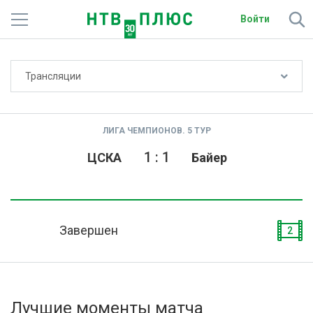
Войти
Не показывать счёт
Трансляции
Телеканалы
Фильмы и сериалы
ЛИГА ЧЕМПИОНОВ. 5 ТУР
Спорт
1
:
1
ЦСКА
Байер
Подписки
Радио
Завершен
2
Спутниковым абонентам
О сайте
Лучшие моменты матча