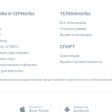
МЫ И СЕРИАЛЫ
ТЕЛЕКАНАЛЫ
Все телеканалы
ы
Телепрограмма
R
Архив телепередач
тека
СПОРТ
тр «START»
льм «Цветняшки»
Трансляции
ка «viju»
Архив и лучшие моменты
ные каналы и фильмы
для взрослых
леканалам и радиоканалам предоставляется круглосуточно и безвозмездн