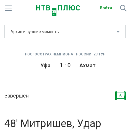
Войти
Не показывать счёт
Архив и лучшие моменты
Телеканалы
Фильмы и сериалы
РОСГОССТРАХ ЧЕМПИОНАТ РОССИИ. 23 ТУР
Спорт
1
:
0
Уфа
Ахмат
Подписки
Радио
Завершен
6
Спутниковым абонентам
О сайте
48' Митришев, Удар